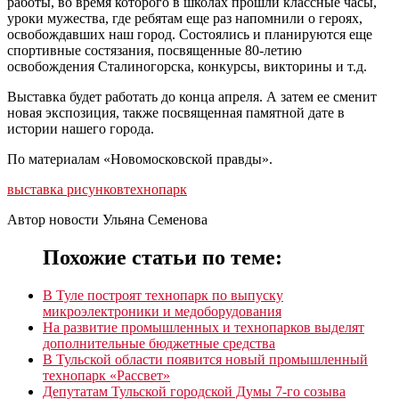
работы, во время которого в школах прошли классные часы,
уроки мужества, где ребятам еще раз напомнили о героях,
освобождавших наш город. Состоялись и планируются еще
спортивные состязания, посвященные 80-летию
освобождения Сталиногорска, конкурсы, викторины и т.д.
Выставка будет работать до конца апреля. А затем ее сменит
новая экспозиция, также посвященная памятной дате в
истории нашего города.
По материалам «Новомосковской правды».
выставка рисунков
технопарк
Автор новости Ульяна Семенова
Похожие статьи по теме:
В Туле построят технопарк по выпуску
микроэлектроники и медоборудования
На развитие промышленных и технопарков выделят
дополнительные бюджетные средства
В Тульской области появится новый промышленный
технопарк «Рассвет»
Депутатам Тульской городской Думы 7-го созыва