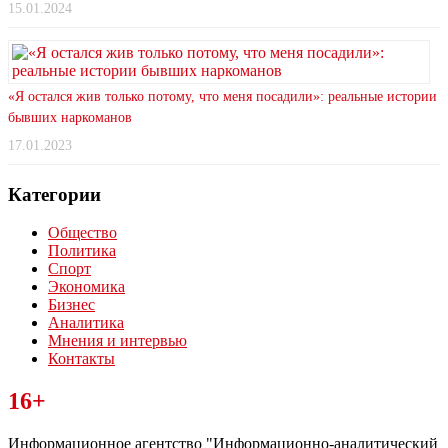
15.01.2024
«Я остался жив только потому, что меня посадили»: реальные истории
бывших наркоманов
17.01.2023
Категории
Общество
Политика
Спорт
Экономика
Бизнес
Аналитика
Мнения и интервью
Контакты
Читайте последние новости дня в Тульской области на сайте
16+
“ЗаНовомосковск”
Информационное агентство "Информационно-аналитический