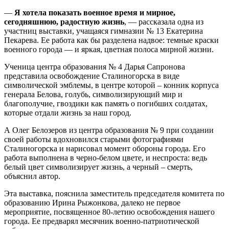
—
Я хотела показать военное время и мирное,
сегодняшнюю, радостную жизнь
, — рассказала одна из
участниц выставки, учащаяся гимназии № 13 Екатерина
Пекарева. Ее работа как бы разделена надвое: темные краски
военного города — и яркая, цветная полоса мирной жизни.
Ученица центра образования № 4 Дарья Сапронова
представила освобождение Сталиногорска в виде
символической эмблемы, в центре которой – конник корпуса
генерала Белова, голубь, символизирующий мир и
благополучие, гвоздики как память о погибших солдатах,
которые отдали жизнь за наш город.
А Олег Белозеров из центра образования № 9 при создании
своей работы вдохновился старыми фотографиями
Сталиногорска и нарисовал момент обороны города. Его
работа выполнена в черно-белом цвете, и неспроста: ведь
белый цвет символизирует жизнь, а черный – смерть,
объяснил автор.
Эта выставка, пояснила заместитель председателя комитета по
образованию Ирина Рыжонкова, далеко не первое
мероприятие, посвященное 80-летию освобождения нашего
города. Ее предварял месячник военно-патриотической