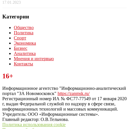
17.01.2023
Категории
Общество
Политика
Спорт
Экономика
Бизнес
Аналитика
Мнения и интервью
Контакты
Читайте последние новости дня в Тульской области на сайте
16+
“ЗаНовомосковск”
Информационное агентство "Информационно-аналитический
портал "ЗА Новомосковск"
https://zanmsk.ru/
Регистрационный номер ИА № ФС77-77549 от 17 января 2020
г, выдан Федеральной службой по надзору в сфере связи,
информационных технологий и массовых коммуникаций.
Учредитель: ООО «Информационные системы».
Главный редактор: О.В.Тельнова.
Политика использования cookie