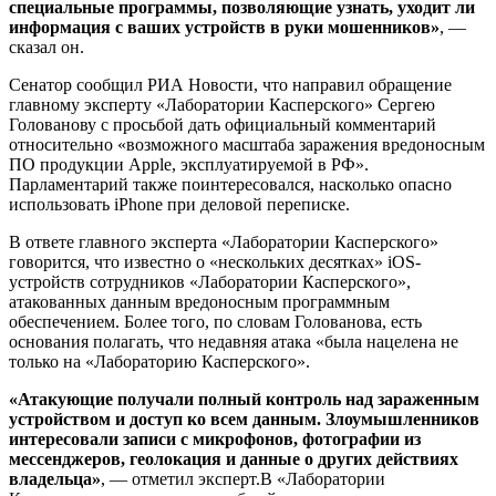
специальные программы, позволяющие узнать, уходит ли
информация с ваших устройств в руки мошенников»
, —
сказал он.
Сенатор сообщил РИА Новости, что направил обращение
главному эксперту «Лаборатории Касперского» Сергею
Голованову с просьбой дать официальный комментарий
относительно «возможного масштаба заражения вредоносным
ПО продукции Apple, эксплуатируемой в РФ».
Парламентарий также поинтересовался, насколько опасно
использовать iPhone при деловой переписке.
В ответе главного эксперта «Лаборатории Касперского»
говорится, что известно о «нескольких десятках» iOS-
устройств сотрудников «Лаборатории Касперского»,
атакованных данным вредоносным программным
обеспечением. Более того, по словам Голованова, есть
основания полагать, что недавняя атака «была нацелена не
только на «Лабораторию Касперского».
«Атакующие получали полный контроль над зараженным
устройством и доступ ко всем данным. Злоумышленников
интересовали записи с микрофонов, фотографии из
мессенджеров, геолокация и данные о других действиях
владельца»
, — отметил эксперт.В «Лаборатории