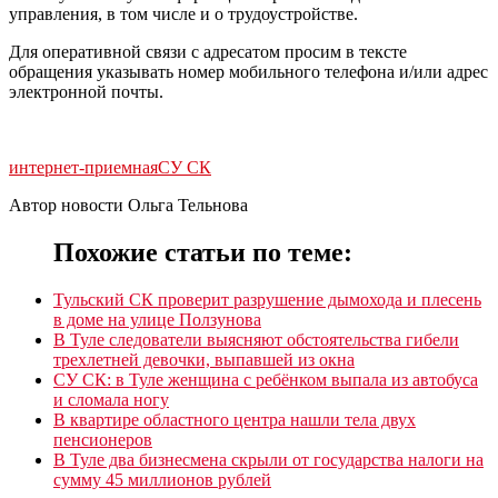
управления, в том числе и о трудоустройстве.
Для оперативной связи с адресатом просим в тексте
обращения указывать номер мобильного телефона и/или адрес
электронной почты.
интернет-приемная
СУ СК
Автор новости Ольга Тельнова
Похожие статьи по теме:
Тульский СК проверит разрушение дымохода и плесень
в доме на улице Ползунова
В Туле следователи выясняют обстоятельства гибели
трехлетней девочки, выпавшей из окна
СУ СК: в Туле женщина с ребёнком выпала из автобуса
и сломала ногу
В квартире областного центра нашли тела двух
пенсионеров
В Туле два бизнесмена скрыли от государства налоги на
сумму 45 миллионов рублей