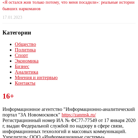
«Я остался жив только потому, что меня посадили»: реальные истории
бывших наркоманов
17.01.2023
Категории
Общество
Политика
Спорт
Экономика
Бизнес
Аналитика
Мнения и интервью
Контакты
Читайте последние новости дня в Тульской области на сайте
16+
“ЗаНовомосковск”
Информационное агентство "Информационно-аналитический
портал "ЗА Новомосковск"
https://zanmsk.ru/
Регистрационный номер ИА № ФС77-77549 от 17 января 2020
г, выдан Федеральной службой по надзору в сфере связи,
информационных технологий и массовых коммуникаций.
Учредитель: ООО «Информационные системы».