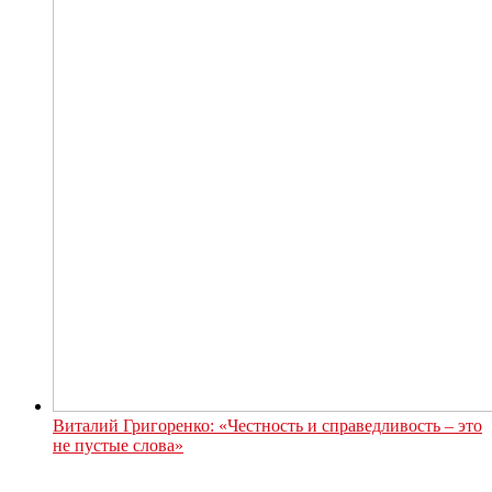
Виталий Григоренко: «Честность и справедливость – это
не пустые слова»