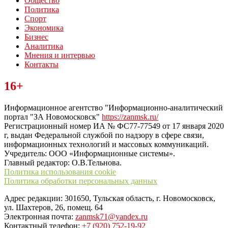
Общество
Политика
Спорт
Экономика
Бизнес
Аналитика
Мнения и интервью
Контакты
Читайте последние новости дня в Тульской области на сайте
16+
“ЗаНовомосковск”
Информационное агентство "Информационно-аналитический
портал "ЗА Новомосковск"
https://zanmsk.ru/
Регистрационный номер ИА № ФС77-77549 от 17 января 2020
г, выдан Федеральной службой по надзору в сфере связи,
информационных технологий и массовых коммуникаций.
Учредитель: ООО «Информационные системы».
Главный редактор: О.В.Тельнова.
Политика использования cookie
Политика обработки персональных данных
Адрес редакции: 301650, Тульская область, г. Новомосковск,
ул. Шахтеров, 26, помещ. 64
Электронная почта:
zanmsk71@yandex.ru
Контактный телефон:
+7 (920) 752-19-92