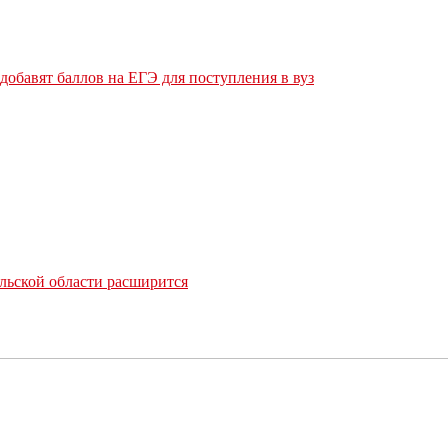
обавят баллов на ЕГЭ для поступления в вуз
льской области расширится