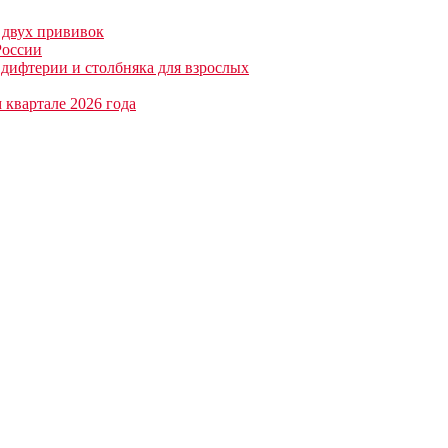
двух прививок
России
дифтерии и столбняка для взрослых
 квартале 2026 года