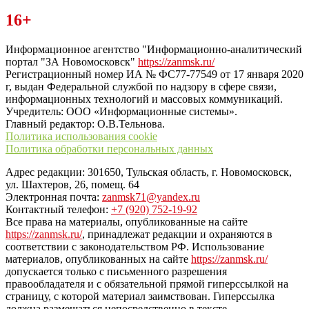
Читайте последние новости дня в Тульской области на сайте
16+
“ЗаНовомосковск”
Информационное агентство "Информационно-аналитический
портал "ЗА Новомосковск"
https://zanmsk.ru/
Регистрационный номер ИА № ФС77-77549 от 17 января 2020
г, выдан Федеральной службой по надзору в сфере связи,
информационных технологий и массовых коммуникаций.
Учредитель: ООО «Информационные системы».
Главный редактор: О.В.Тельнова.
Политика использования cookie
Политика обработки персональных данных
Адрес редакции: 301650, Тульская область, г. Новомосковск,
ул. Шахтеров, 26, помещ. 64
Электронная почта:
zanmsk71@yandex.ru
Контактный телефон:
+7 (920) 752-19-92
Все права на материалы, опубликованные на сайте
https://zanmsk.ru/
, принадлежат редакции и охраняются в
соответствии с законодательством РФ. Использование
материалов, опубликованных на сайте
https://zanmsk.ru/
допускается только с письменного разрешения
правообладателя и с обязательной прямой гиперссылкой на
страницу, с которой материал заимствован. Гиперссылка
должна размещаться непосредственно в тексте,