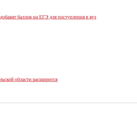
обавят баллов на ЕГЭ для поступления в вуз
льской области расширится