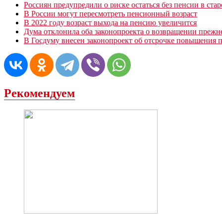
Россиян предупредили о риске остаться без пенсии в стар
В России могут пересмотреть пенсионный возраст
В 2022 году возраст выхода на пенсию увеличится
Дума отклонила оба законопроекта о возвращении прежн
В Госдуму внесен законопроект об отсрочке повышения п
Рекомендуем