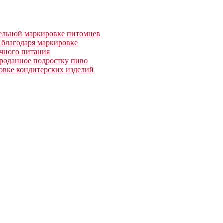
тельной маркировке питомцев
 благодаря маркировке
очного питания
проданное подростку пиво
овке кондитерских изделий