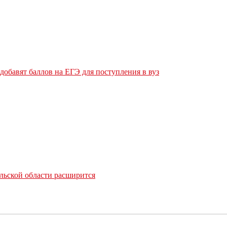
обавят баллов на ЕГЭ для поступления в вуз
льской области расширится