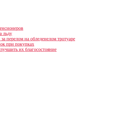
пенсионеров
а льду
за перелом на обледенелом тротуаре
ок при покупках
улучшить их благосостояние