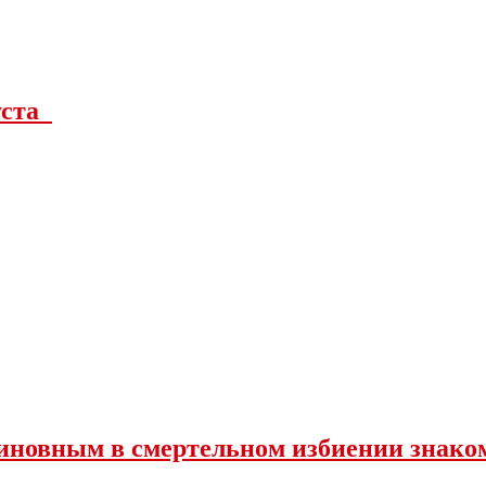
густа
иновным в смертельном избиении знако