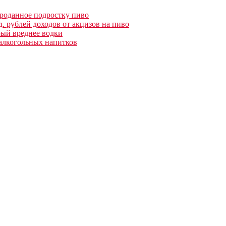
проданное подростку пиво
д. рублей доходов от акцизов на пиво
рый вреднее водки
оалкогольных напитков