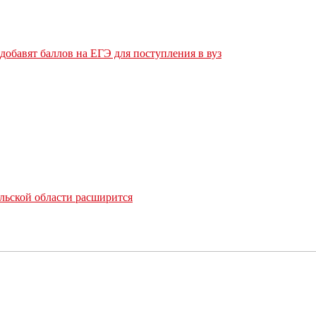
обавят баллов на ЕГЭ для поступления в вуз
льской области расширится