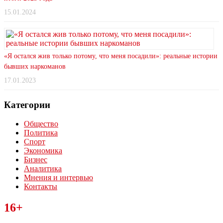
15.01.2024
«Я остался жив только потому, что меня посадили»: реальные истории
бывших наркоманов
17.01.2023
Категории
Общество
Политика
Спорт
Экономика
Бизнес
Аналитика
Мнения и интервью
Контакты
Читайте последние новости дня в Тульской области на сайте
16+
“ЗаНовомосковск”