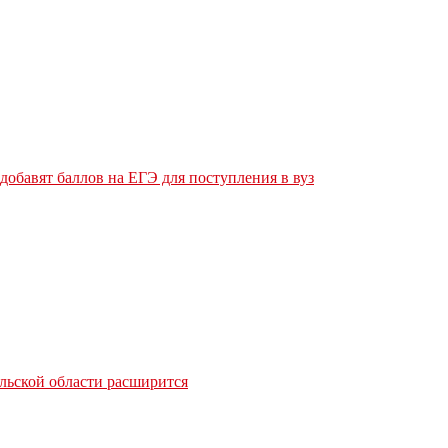
обавят баллов на ЕГЭ для поступления в вуз
льской области расширится