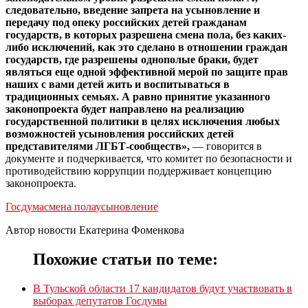
следовательно, введение запрета на усыновление и
передачу под опеку российских детей гражданам
государств, в которых разрешена смена пола, без каких-
либо исключений, как это сделано в отношении граждан
государств, где разрешены однополые браки, будет
являться еще одной эффективной мерой по защите прав
наших с вами детей жить и воспитываться в
традиционных семьях. А равно принятие указанного
законопроекта будет направлено на реализацию
государственной политики в целях исключения любых
возможностей усыновления российских детей
представителями ЛГБТ-сообществ»,
— говорится в
документе и подчеркивается, что комитет по безопасности и
противодействию коррупции поддерживает концепцию
законопроекта.
Госдума
смена пола
усыновление
Автор новости Екатерина Фоменкова
Похожие статьи по теме:
В Тульской области 17 кандидатов будут участвовать в
выборах депутатов Госдумы