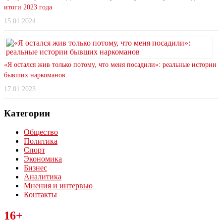
итоги 2023 года
15.01.2024
«Я остался жив только потому, что меня посадили»: реальные истории
бывших наркоманов
17.01.2023
Категории
Общество
Политика
Спорт
Экономика
Бизнес
Аналитика
Мнения и интервью
Контакты
Читайте последние новости дня в Тульской области на сайте
16+