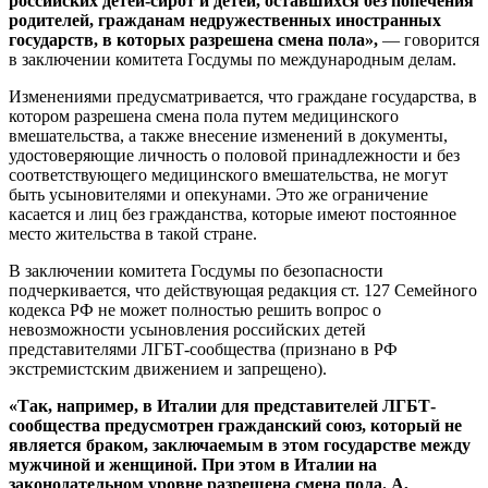
российских детей-сирот и детей, оставшихся без попечения
родителей, гражданам недружественных иностранных
государств, в которых разрешена смена пола»,
— говорится
в заключении комитета Госдумы по международным делам.
Изменениями предусматривается, что граждане государства, в
котором разрешена смена пола путем медицинского
вмешательства, а также внесение изменений в документы,
удостоверяющие личность о половой принадлежности и без
соответствующего медицинского вмешательства, не могут
быть усыновителями и опекунами. Это же ограничение
касается и лиц без гражданства, которые имеют постоянное
место жительства в такой стране.
В заключении комитета Госдумы по безопасности
подчеркивается, что действующая редакция ст. 127 Семейного
кодекса РФ не может полностью решить вопрос о
невозможности усыновления российских детей
представителями ЛГБТ-сообщества (признано в РФ
экстремистским движением и запрещено).
«Так, например, в Италии для представителей ЛГБТ-
сообщества предусмотрен гражданский союз, который не
является браком, заключаемым в этом государстве между
мужчиной и женщиной. При этом в Италии на
законодательном уровне разрешена смена пола. А,