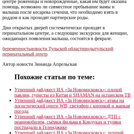
центре роженицы и новорожденные, какая им будет оказана
помощь, возможно ли совместное пребывание мамы и
малыша после кесарева сечения, что необходимо взять в
роддом и как проходят партнерские роды.
Дни открытых дверей систематически проходят в
перинатальном центре, а следующие экскурсии для женщин,
ожидающих появления малыша, состоятся в феврале.
беременность
новости Тульской области
роды
тульский
перинатальный центр
Автор новости Зинаида Апрельская
Похожие статьи по теме:
Утренний дайджест ИА «За Новомосковск»: плохой
павлин, туристы из Китая и SHAMAN на испанском ТВ
Утренний дайджест ИА «За Новомосковск»: атака на
логистический центр WB, светофор с кнопкой и жаркая
погода
Утренний дайджест ИА «За Новомосковск»: ДТП с
реанимобилем, съёмки фильма в Кондуках и туляки
пострадали в Геленджике
Утренний дайджест ИА «За Новомосковск»: лучший