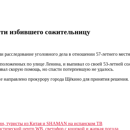
ерти избившего сожительницу
 расследование уголовного дела в отношении 57-летнего местн
сположенных по улице Ленина, и выпивал со своей 53-летней сож
звал скорую помощь, но спасти потерпевшую не удалось.
ие направлено прокурору города Щёкино для принятия решения.
лин, туристы из Китая и SHAMAN на испанском ТВ
истический центр WB, светофор с кнопкой и жаркая погода