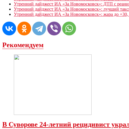
Утренний дайджест ИА «За Новомосковск»: ДТП с реаним
Утренний дайджест ИА «За Новомосковск»: лучший такси
Утренний дайджест ИА «За Новомосковск»: жара до +30, 
Рекомендуем
В Суворове 24-летний рецидивист укра