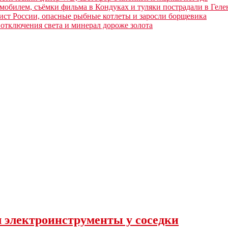
обилем, съёмки фильма в Кондуках и туляки пострадали в Гел
ст России, опасные рыбные котлеты и заросли борщевика
отключения света и минерал дороже золота
л электроинструменты у соседки