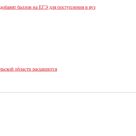
обавят баллов на ЕГЭ для поступления в вуз
льской области расширится