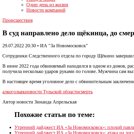
Один день из жизни
Новости компаний
Происшествия
В суд направлено дело щёкинца, до см
29.07.2022 20:30 • ИА "За Новомосковск"
Сотрудники Следственного отдела по городу Щёкино завершили
В июне 2022 года обвиняемый находился в одном из домов, ра
получила несколько ударов руками по голове. Мужчина сам вы
В настоящее время уголовное дело с обвинительным заключен
алкоголь
вк
новости Тульской области
смерть
Автор новости Зинаида Апрельская
Похожие статьи по теме:
Утренний дайджест ИА «За Новомосковск»: плохой пав
Утренний дайджест ИА «За Новомосковск»: атака на лог