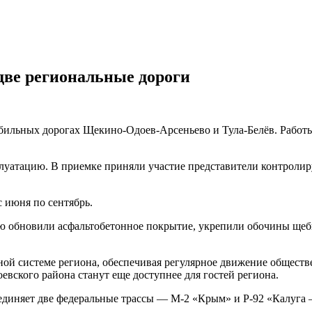
две региональные дороги
бильных дорогах Щекино-Одоев-Арсеньево и Тула-Белёв. Работ
луатацию. В приемке приняли участие представители контроли
 июня по сентябрь.
ю обновили асфальтобетонное покрытие, укрепили обочины щебн
ной системе региона, обеспечивая регулярное движение обществ
вского района станут еще доступнее для гостей региона.
соединяет две федеральные трассы — М-2 «Крым» и Р-92 «Калуг