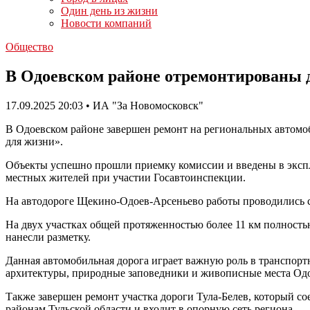
Один день из жизни
Новости компаний
Общество
В Одоевском районе отремонтированы 
17.09.2025 20:03 • ИА "За Новомосковск"
В Одоевском районе завершен ремонт на региональных автомо
для жизни».
Объекты успешно прошли приемку комиссии и введены в эксп
местных жителей при участии Госавтоинспекции.
На автодороге Щекино-Одоев-Арсеньево работы проводились с
На двух участках общей протяженностью более 11 км полность
нанесли разметку.
Данная автомобильная дорога играет важную роль в транспорт
архитектуры, природные заповедники и живописные места Одое
Также завершен ремонт участка дороги Тула-Белев, который 
районам Тульской области и входит в опорную сеть региона.