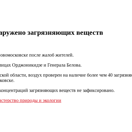
наружено загрязняющих веществ
Новомосковске после жалоб жителей.
улицах Орджоникидзе и Генерала Белова.
кой области, воздух проверен на наличие более чем 40 загрязн
ковске.
концентраций загрязняющих веществ не зафиксировано.
стерство природы и экологии