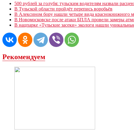
500 рублей за голубя: тульским водителям назвали расце
В Тульской области пройдёт перепись воробьёв
В Алексином бору нашли четыре вида краснокнижного м
В Новомосковске после атаки БПЛА провели замеры атм
В нацпарке «Тульские засеки» экологи нашли уникальны
Рекомендуем