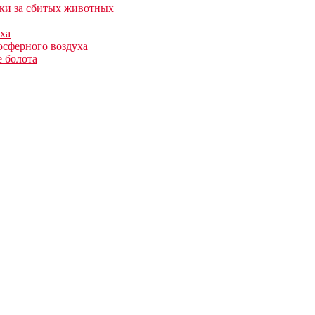
нки за сбитых животных
ха
осферного воздуха
е болота