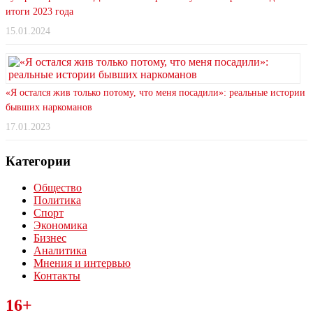
итоги 2023 года
15.01.2024
«Я остался жив только потому, что меня посадили»: реальные истории
бывших наркоманов
17.01.2023
Категории
Общество
Политика
Спорт
Экономика
Бизнес
Аналитика
Мнения и интервью
Контакты
Читайте последние новости дня в Тульской области на сайте
16+