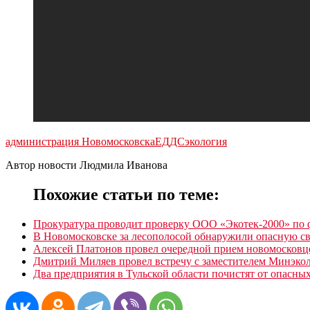
администрация Новомосковска
ЕДДС
экология
Автор новости Людмила Иванова
Похожие статьи по теме:
Прокуратура проводит проверку ООО «Экотек-2000» по ф
В Новомосковске за лесополосой обнаружили опасную с
Алексей Платонов провел очередной прием новомосковц
Дмитрий Миляев провел встречу с заместителем Минэк
Два предприятия в Тульской области почистят от опасны