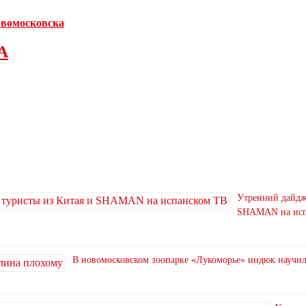
Новомосковска
А
Утренний дайдже
SHAMAN на исп
В новомосковском зоопарке «Лукоморье» индюк научи