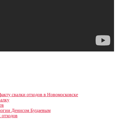
акту свалки отходов в Новомосковске
валку
ев
ологии Денисом Буцаевым
х отходов