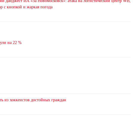
ий дайджест ИА «За Новомосковск»: атака на логистический центр WB,
р с кнопкой и жаркая погода
нули на 22 %
ть из хоккеистов достойных граждан