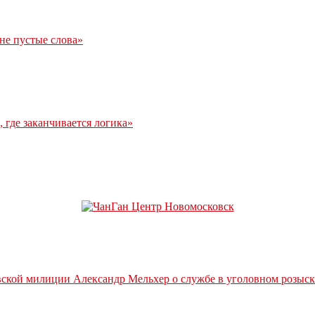
 не пустые слова»
 где заканчивается логика»
вской милиции Александр Мельхер о службе в уголовном розыск