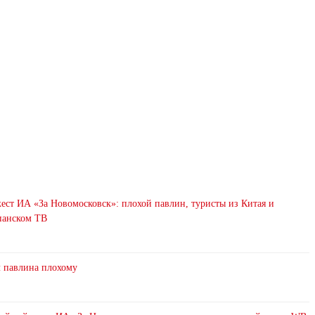
ст ИА «За Новомосковск»: плохой павлин, туристы из Китая и
анском ТВ
л павлина плохому