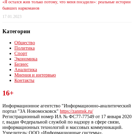
«Я остался жив только потому, что меня посадили»: реальные истории
бывших наркоманов
17.01.2023
Категории
Общество
Политика
Спорт
Экономика
Бизнес
Аналитика
Мнения и интервью
Контакты
Читайте последние новости дня в Тульской области на сайте
16+
“ЗаНовомосковск”
Информационное агентство "Информационно-аналитический
портал "ЗА Новомосковск"
https://zanmsk.ru/
Регистрационный номер ИА № ФС77-77549 от 17 января 2020
г, выдан Федеральной службой по надзору в сфере связи,
информационных технологий и массовых коммуникаций.
Учредитель: ООО «Информационные системы».