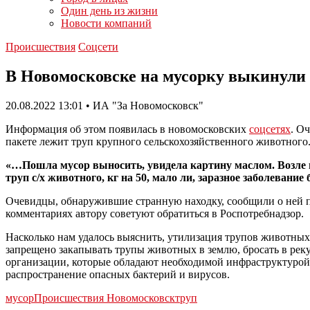
Один день из жизни
Новости компаний
Происшествия
Соцсети
В Новомосковске на мусорку выкинули 
20.08.2022 13:01 • ИА "За Новомосковск"
Информация об этом появилась в новомосковских
соцсетях
. О
пакете лежит труп крупного сельскохозяйственного животного
«…Пошла мусор выносить, увидела картину маслом. Возле мус
труп с/х животного, кг на 50, мало ли, заразное заболевани
Очевидцы, обнаружившие странную находку, сообщили о ней 
комментариях автору советуют обратиться в Роспотребнадзор.
Насколько нам удалось выяснить, утилизация трупов животных
запрещено закапывать трупы животных в землю, бросать в рек
организации, которые обладают необходимой инфраструктурой 
распространение опасных бактерий и вирусов.
мусор
Происшествия Новомосковск
труп