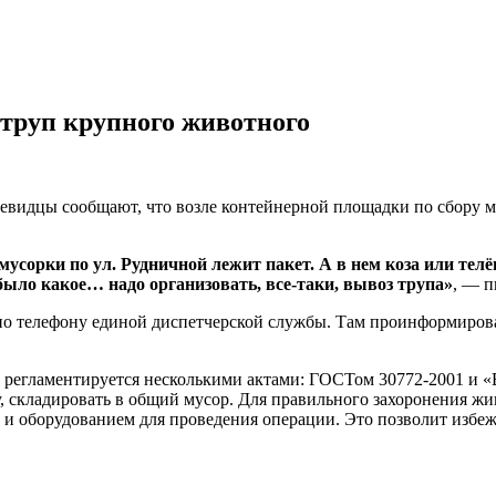
труп крупного животного
чевидцы сообщают, что возле контейнерной площадки по сбору 
.
орки по ул. Рудничной лежит пакет. А в нем коза или телёно
е было какое… надо организовать, все-таки, вывоз трупа»
, — п
по телефону единой диспетчерской службы. Там проинформирова
 регламентируется несколькими актами: ГОСТом 30772-2001 и «
у, складировать в общий мусор. Для правильного захоронения 
и оборудованием для проведения операции. Это позволит избеж