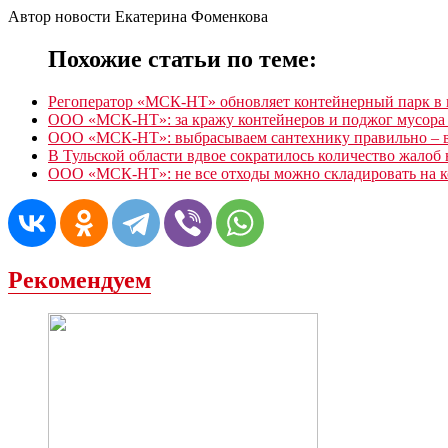
Автор новости Екатерина Фоменкова
Похожие статьи по теме:
Регоператор «МСК-НТ» обновляет контейнерный парк в
ООО «МСК-НТ»: за кражу контейнеров и поджог мусора в
ООО «МСК-НТ»: выбрасываем сантехнику правильно – в
В Тульской области вдвое сократилось количество жалоб
ООО «МСК-НТ»: не все отходы можно складировать на 
Рекомендуем