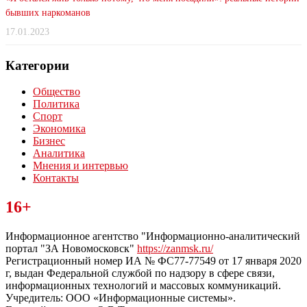
бывших наркоманов
17.01.2023
Категории
Общество
Политика
Спорт
Экономика
Бизнес
Аналитика
Мнения и интервью
Контакты
Читайте последние новости дня в Тульской области на сайте
16+
“ЗаНовомосковск”
Информационное агентство "Информационно-аналитический
портал "ЗА Новомосковск"
https://zanmsk.ru/
Регистрационный номер ИА № ФС77-77549 от 17 января 2020
г, выдан Федеральной службой по надзору в сфере связи,
информационных технологий и массовых коммуникаций.
Учредитель: ООО «Информационные системы».