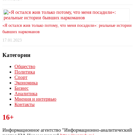
«Я остался жив только потому, что меня посадили»: реальные истории
бывших наркоманов
17.01.2023
Категории
Общество
Политика
Спорт
Экономика
Бизнес
Аналитика
Мнения и интервью
Контакты
Читайте последние новости дня в Тульской области на сайте
16+
“ЗаНовомосковск”
Информационное агентство "Информационно-аналитический