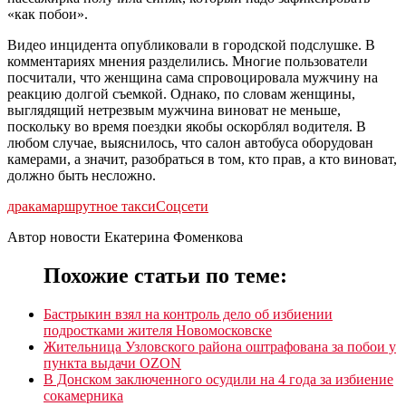
«как побои».
Видео инцидента опубликовали в городской подслушке. В
комментариях мнения разделились. Многие пользователи
посчитали, что женщина сама спровоцировала мужчину на
реакцию долгой съемкой. Однако, по словам женщины,
выглядящий нетрезвым мужчина виноват не меньше,
поскольку во время поездки якобы оскорблял водителя. В
любом случае, выяснилось, что салон автобуса оборудован
камерами, а значит, разобраться в том, кто прав, а кто виноват,
должно быть несложно.
драка
маршрутное такси
Соцсети
Автор новости Екатерина Фоменкова
Похожие статьи по теме:
Бастрыкин взял на контроль дело об избиении
подростками жителя Новомосковске
Жительница Узловского района оштрафована за побои у
пункта выдачи OZON
В Донском заключенного осудили на 4 года за избиение
сокамерника