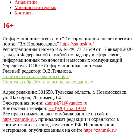
Аналитика
Мнения и интервью
Контакты
Читайте последние новости дня в Тульской области на сайте
16+
“ЗаНовомосковск”
Информационное агентство "Информационно-аналитический
портал "ЗА Новомосковск"
https://zanmsk.ru/
Регистрационный номер ИА № ФС77-77549 от 17 января 2020
г, выдан Федеральной службой по надзору в сфере связи,
информационных технологий и массовых коммуникаций.
Учредитель: ООО «Информационные системы».
Главный редактор: О.В.Тельнова.
Политика использования cookie
Политика обработки персональных данных
Адрес редакции: 301650, Тульская область, г. Новомосковск,
ул. Шахтеров, 26, помещ. 64
Электронная почта:
zanmsk71@yandex.ru
Контактный телефон:
+7 (920) 752-19-92
Все права на материалы, опубликованные на сайте
https://zanmsk.ru/
, принадлежат редакции и охраняются в
соответствии с законодательством РФ. Использование
материалов, опубликованных на сайте
https://zanmsk.ru/