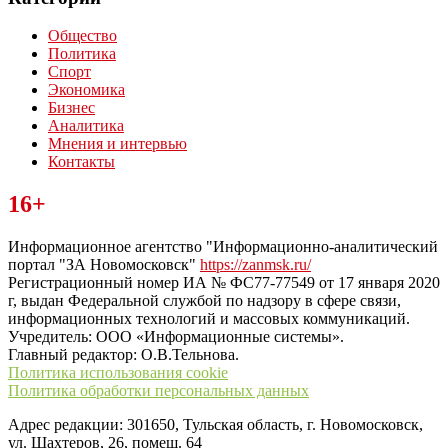
Общество
Политика
Спорт
Экономика
Бизнес
Аналитика
Мнения и интервью
Контакты
Читайте последние новости дня в Тульской области на сайте
16+
“ЗаНовомосковск”
Информационное агентство "Информационно-аналитический
портал "ЗА Новомосковск"
https://zanmsk.ru/
Регистрационный номер ИА № ФС77-77549 от 17 января 2020
г, выдан Федеральной службой по надзору в сфере связи,
информационных технологий и массовых коммуникаций.
Учредитель: ООО «Информационные системы».
Главный редактор: О.В.Тельнова.
Политика использования cookie
Политика обработки персональных данных
Адрес редакции: 301650, Тульская область, г. Новомосковск,
ул. Шахтеров, 26, помещ. 64