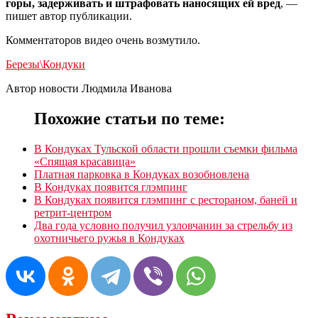
горы, задерживать и штрафовать наносящих ей вред
, —
пишет автор публикации.
Комментаторов видео очень возмутило.
Березы\
Кондуки
Автор новости Людмила Иванова
Похожие статьи по теме:
В Кондуках Тульской области прошли съемки фильма
«Спящая красавица»
Платная парковка в Кондуках возобновлена
В Кондуках появится глэмпинг
В Кондуках появится глэмпинг с рестораном, баней и
ретрит-центром
Два года условно получил узловчанин за стрельбу из
охотничьего ружья в Кондуках