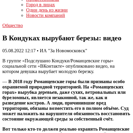
Город в лицах
Один день из жизни
Новости компаний
Общество
В Кондуках вырубают березы: видео
05.08.2022 12:17 • ИА "За Новомосковск"
В группе «Подслушано Кондуки/Романцевские горы»
социальной сети «ВКонтакте» опубликовано видео, на
котором девушка вырубает молодую березку.
—
В 2018 году Романцевские горы были признаны особо
охраняемой природной территорией. На «Романцевских
горах» вырубка деревьев, даже сухих, ветровальных или
буреломных, является незаконной, так же, как и
разведение костров. А люди, причинившие вред
территории, обязаны возместить его в полном объёме. Суд
может наложить на нарушителя обязанность восстановить
состояние окружающей среды за собственный счёт.
Вот только кто-то должен реально охранять Романцевские