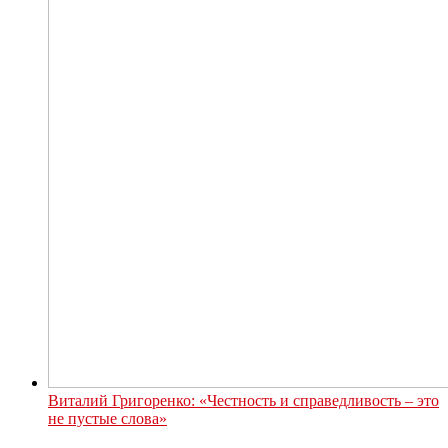
Виталий Григоренко: «Честность и справедливость – это
не пустые слова»