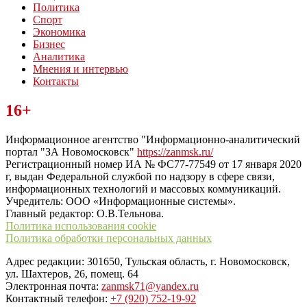
Политика
Спорт
Экономика
Бизнес
Аналитика
Мнения и интервью
Контакты
Читайте последние новости дня в Тульской области на сайте
16+
“ЗаНовомосковск”
Информационное агентство "Информационно-аналитический
портал "ЗА Новомосковск"
https://zanmsk.ru/
Регистрационный номер ИА № ФС77-77549 от 17 января 2020
г, выдан Федеральной службой по надзору в сфере связи,
информационных технологий и массовых коммуникаций.
Учредитель: ООО «Информационные системы».
Главный редактор: О.В.Тельнова.
Политика использования cookie
Политика обработки персональных данных
Адрес редакции: 301650, Тульская область, г. Новомосковск,
ул. Шахтеров, 26, помещ. 64
Электронная почта:
zanmsk71@yandex.ru
Контактный телефон:
+7 (920) 752-19-92