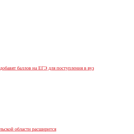
обавят баллов на ЕГЭ для поступления в вуз
льской области расширится