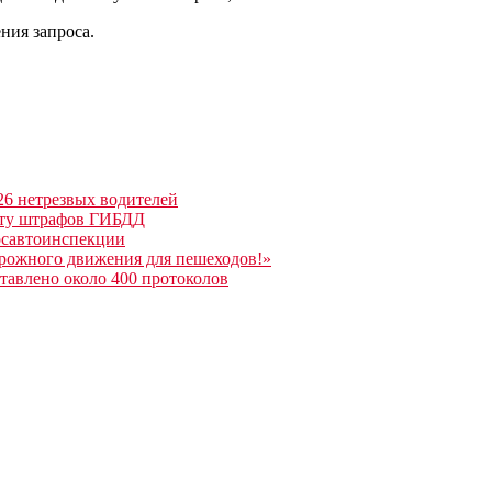
ния запроса.
 26 нетрезвых водителей
лату штрафов ГИБДД
Госавтоинспекции
орожного движения для пешеходов!»
ставлено около 400 протоколов