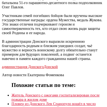
батальона 51-го парашютно-десантного полка подполковник
Олег Павлов.
Участникам семей погибших бойцов были вручены высокие
государственные награды: ордена Мужества, медаль Жукова.
Эти знаки отличия подчеркивают героизм и
самоотверженность тех, кто отдал свою жизнь ради защиты
своей Родины и ее народа.
В администрации Донского выразили искреннюю
благодарность родным и близким ушедших солдат, чьë
мужество и верность воинскому долгу обязательно станут
примером для будущих поколений, а подвиг останется
навечно в памяти каждого гражданина нашей страны.
администрация Донского
Донской
Автор новости Екатерина Фоменкова
Похожие статьи по теме:
Житель Донского с ожогами госпитализирован после
пожара в жилом доме
Пловец из Донского Лев Спанопуло вошёл в число