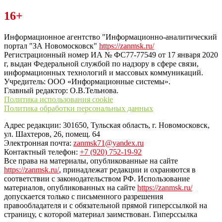
Читайте последние новости дня в Тульской области на сайте
16+
“ЗаНовомосковск”
Информационное агентство "Информационно-аналитический
портал "ЗА Новомосковск"
https://zanmsk.ru/
Регистрационный номер ИА № ФС77-77549 от 17 января 2020
г, выдан Федеральной службой по надзору в сфере связи,
информационных технологий и массовых коммуникаций.
Учредитель: ООО «Информационные системы».
Главный редактор: О.В.Тельнова.
Политика использования cookie
Политика обработки персональных данных
Адрес редакции: 301650, Тульская область, г. Новомосковск,
ул. Шахтеров, 26, помещ. 64
Электронная почта:
zanmsk71@yandex.ru
Контактный телефон:
+7 (920) 752-19-92
Все права на материалы, опубликованные на сайте
https://zanmsk.ru/
, принадлежат редакции и охраняются в
соответствии с законодательством РФ. Использование
материалов, опубликованных на сайте
https://zanmsk.ru/
допускается только с письменного разрешения
правообладателя и с обязательной прямой гиперссылкой на
страницу, с которой материал заимствован. Гиперссылка