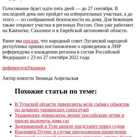
Голосование будет идти пять дней — до 27 сентября. В
последний день оно пройдет на избирательных участках, а до
этого — из соображений безопасности на дому. Для беженцев
также откроют участки в регионах России. Они уже работают
на Камчатке, Сахалине и в Еврейской автономной области.
Ранее мы
писали
, что народный совет Луганской народной
республики принял постановление о проведении в ЛНР
референдума о вхождении региона в состав Российской
Федерации с 23 по 27 сентября 2022 года.
референдум
Украина
Автор новости Зинаида Апрельская
Похожие статьи по теме:
В Тульской области диверсанты вели съёмку объектов
по заданию украинских спецслужб
Украинские диверсанты звонят российским детям и
просят включить дома газ
Задержанный в Туле шпион предстанет перед судом
Владимир Путин: в случае продолжения проведения