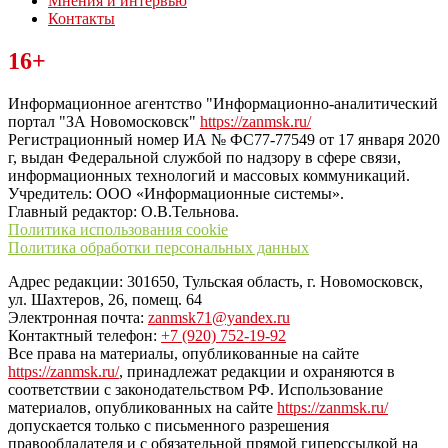
Мнения и интервью
Контакты
Читайте последние новости дня в Тульской области на сайте
16+
“ЗаНовомосковск”
Информационное агентство "Информационно-аналитический
портал "ЗА Новомосковск"
https://zanmsk.ru/
Регистрационный номер ИА № ФС77-77549 от 17 января 2020
г, выдан Федеральной службой по надзору в сфере связи,
информационных технологий и массовых коммуникаций.
Учредитель: ООО «Информационные системы».
Главный редактор: О.В.Тельнова.
Политика использования cookie
Политика обработки персональных данных
Адрес редакции: 301650, Тульская область, г. Новомосковск,
ул. Шахтеров, 26, помещ. 64
Электронная почта:
zanmsk71@yandex.ru
Контактный телефон:
+7 (920) 752-19-92
Все права на материалы, опубликованные на сайте
https://zanmsk.ru/
, принадлежат редакции и охраняются в
соответствии с законодательством РФ. Использование
материалов, опубликованных на сайте
https://zanmsk.ru/
допускается только с письменного разрешения
правообладателя и с обязательной прямой гиперссылкой на