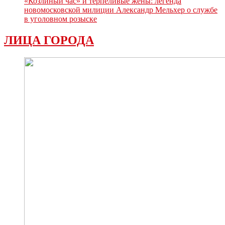
«Козлиный час» и терпеливые жёны: легенда
новомосковской милиции Александр Мельхер о службе
в уголовном розыске
ЛИЦА ГОРОДА