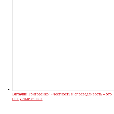
Виталий Григоренко: «Честность и справедливость – это
не пустые слова»