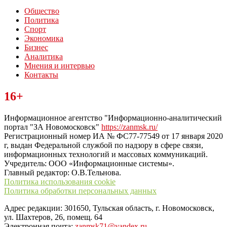
Общество
Политика
Спорт
Экономика
Бизнес
Аналитика
Мнения и интервью
Контакты
Читайте последние новости дня в Тульской области на сайте
16+
“ЗаНовомосковск”
Информационное агентство "Информационно-аналитический
портал "ЗА Новомосковск"
https://zanmsk.ru/
Регистрационный номер ИА № ФС77-77549 от 17 января 2020
г, выдан Федеральной службой по надзору в сфере связи,
информационных технологий и массовых коммуникаций.
Учредитель: ООО «Информационные системы».
Главный редактор: О.В.Тельнова.
Политика использования cookie
Политика обработки персональных данных
Адрес редакции: 301650, Тульская область, г. Новомосковск,
ул. Шахтеров, 26, помещ. 64
Электронная почта:
zanmsk71@yandex.ru