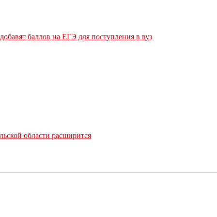
обавят баллов на ЕГЭ для поступления в вуз
льской области расширится