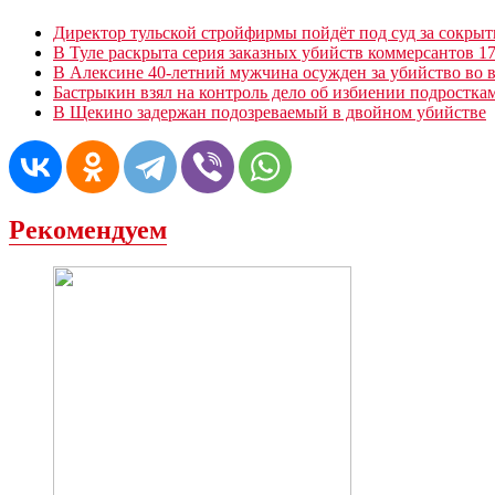
Директор тульской стройфирмы пойдёт под суд за сокрыт
В Туле раскрыта серия заказных убийств коммерсантов 1
В Алексине 40-летний мужчина осужден за убийство во 
Бастрыкин взял на контроль дело об избиении подростк
В Щекино задержан подозреваемый в двойном убийстве
Рекомендуем