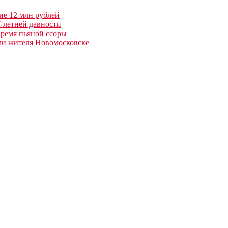
ие 12 млн рублей
7-летней давности
время пьяной ссоры
ами жителя Новомосковске