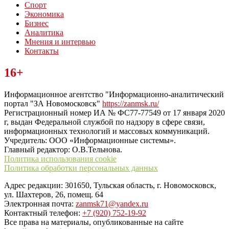
Спорт
Экономика
Бизнес
Аналитика
Мнения и интервью
Контакты
Читайте последние новости дня в Тульской области на сайте
16+
“ЗаНовомосковск”
Информационное агентство "Информационно-аналитический
портал "ЗА Новомосковск"
https://zanmsk.ru/
Регистрационный номер ИА № ФС77-77549 от 17 января 2020
г, выдан Федеральной службой по надзору в сфере связи,
информационных технологий и массовых коммуникаций.
Учредитель: ООО «Информационные системы».
Главный редактор: О.В.Тельнова.
Политика использования cookie
Политика обработки персональных данных
Адрес редакции: 301650, Тульская область, г. Новомосковск,
ул. Шахтеров, 26, помещ. 64
Электронная почта:
zanmsk71@yandex.ru
Контактный телефон:
+7 (920) 752-19-92
Все права на материалы, опубликованные на сайте