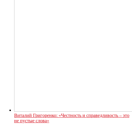
Виталий Григоренко: «Честность и справедливость – это
не пустые слова»