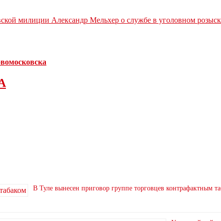
вской милиции Александр Мельхер о службе в уголовном розыск
Новомосковска
А
В Туле вынесен приговор группе торговцев контрафактным т