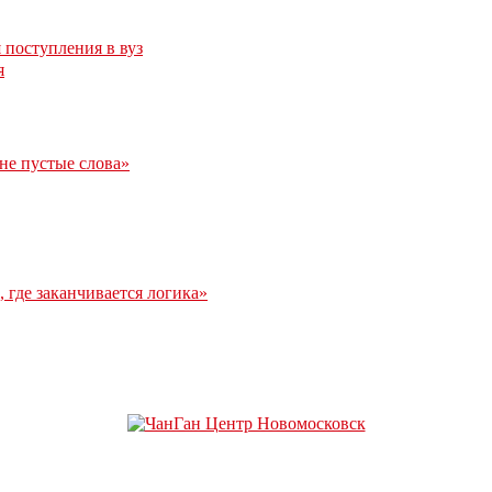
 поступления в вуз
я
 не пустые слова»
 где заканчивается логика»