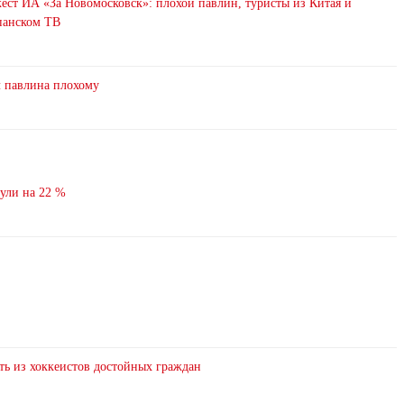
ст ИА «За Новомосковск»: плохой павлин, туристы из Китая и
анском ТВ
л павлина плохому
нули на 22 %
ть из хоккеистов достойных граждан