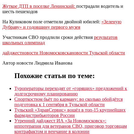
Жуткое ДТП в поселке Ленинский:
пострадали водитель и
шесть пешеходов
На Куликовом поле отметили двойной юбилей:
«Зеленую
Дубраву» и годовщину первого музея
Участникам СВО продлили сроки действия
результатов
школьных олимпиад
дайджест
новости Новомосковска
новости Тульской области
Автор новости Людмила Иванова
Похожие статьи по теме:
Туроператоры переходят от «горящих» предложений к
долгосрочному планированию
Спорткостюм бьёт по карману: во сколько обойдётся
подготовка к 1 сентября в Тульской области
Тульский «ЗдравСервис» вошёл в топ-15 крупнейших
фармдистрибьюторов России
Утренний дайджест ИА «За Новомосковск»:
иппотерапия для ветеранов СВО, приговор торговцам
контрафактом и венчание в колонии