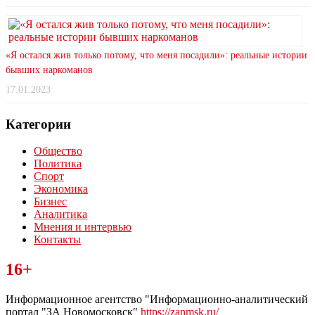
«Я остался жив только потому, что меня посадили»: реальные истории
бывших наркоманов
17.01.2023
Категории
Общество
Политика
Спорт
Экономика
Бизнес
Аналитика
Мнения и интервью
Контакты
Читайте последние новости дня в Тульской области на сайте
16+
“ЗаНовомосковск”
Информационное агентство "Информационно-аналитический
портал "ЗА Новомосковск"
https://zanmsk.ru/