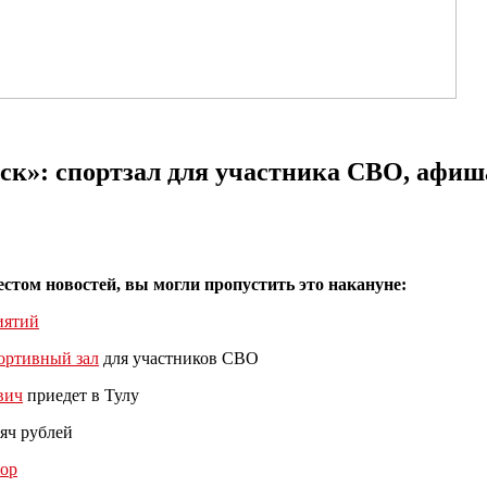
к»: спортзал для участника СВО, афиш
естом новостей, вы могли пропустить это накануне:
иятий
ортивный зал
для участников СВО
вич
приедет в Тулу
яч рублей
ор