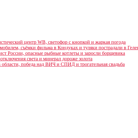
истический центр WB, светофор с кнопкой и жаркая погода
обилем, съёмки фильма в Кондуках и туляки пострадали в Гел
ст России, опасные рыбные котлеты и заросли борщевика
отключения света и минерал дороже золота
 области, победа над ВИЧ и СПИД и трогательная свадьба