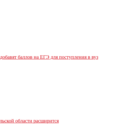
обавят баллов на ЕГЭ для поступления в вуз
льской области расширится