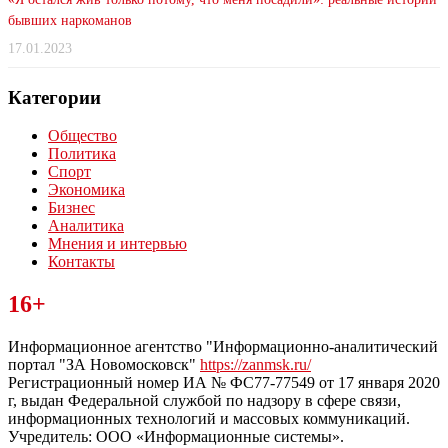
бывших наркоманов
17.01.2023
Категории
Общество
Политика
Спорт
Экономика
Бизнес
Аналитика
Мнения и интервью
Контакты
Читайте последние новости дня в Тульской области на сайте
16+
“ЗаНовомосковск”
Информационное агентство "Информационно-аналитический
портал "ЗА Новомосковск"
https://zanmsk.ru/
Регистрационный номер ИА № ФС77-77549 от 17 января 2020
г, выдан Федеральной службой по надзору в сфере связи,
информационных технологий и массовых коммуникаций.
Учредитель: ООО «Информационные системы».