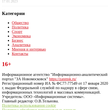
17.01.2023
Категории
Общество
Политика
Спорт
Экономика
Бизнес
Аналитика
Мнения и интервью
Контакты
Читайте последние новости дня в Тульской области на сайте
16+
“ЗаНовомосковск”
Информационное агентство "Информационно-аналитический
портал "ЗА Новомосковск"
https://zanmsk.ru/
Регистрационный номер ИА № ФС77-77549 от 17 января 2020
г, выдан Федеральной службой по надзору в сфере связи,
информационных технологий и массовых коммуникаций.
Учредитель: ООО «Информационные системы».
Главный редактор: О.В.Тельнова.
Политика использования cookie
Политика обработки персональных данных