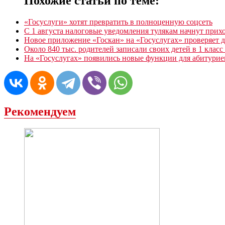
Похожие статьи по теме:
«Госуслуги» хотят превратить в полноценную соцсеть
С 1 августа налоговые уведомления тулякам начнут прих
Новое приложение «Госкан» на «Госуслугах» проверяет 
Около 840 тыс. родителей записали своих детей в 1 класс
На «Госуслугах» появились новые функции для абитурие
Рекомендуем