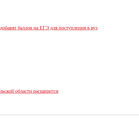
обавят баллов на ЕГЭ для поступления в вуз
льской области расширится