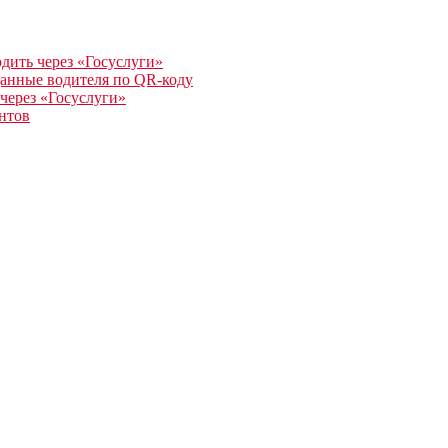
одить через «Госуслуги»
данные водителя по QR-коду
 через «Госуслуги»
нтов