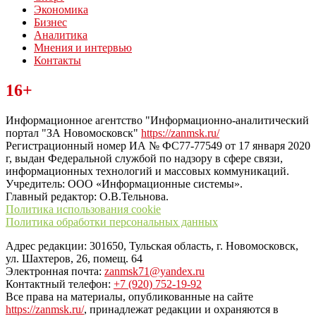
Экономика
Бизнес
Аналитика
Мнения и интервью
Контакты
Читайте последние новости дня в Тульской области на сайте
16+
“ЗаНовомосковск”
Информационное агентство "Информационно-аналитический
портал "ЗА Новомосковск"
https://zanmsk.ru/
Регистрационный номер ИА № ФС77-77549 от 17 января 2020
г, выдан Федеральной службой по надзору в сфере связи,
информационных технологий и массовых коммуникаций.
Учредитель: ООО «Информационные системы».
Главный редактор: О.В.Тельнова.
Политика использования cookie
Политика обработки персональных данных
Адрес редакции: 301650, Тульская область, г. Новомосковск,
ул. Шахтеров, 26, помещ. 64
Электронная почта:
zanmsk71@yandex.ru
Контактный телефон:
+7 (920) 752-19-92
Все права на материалы, опубликованные на сайте
https://zanmsk.ru/
, принадлежат редакции и охраняются в