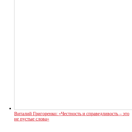
Виталий Григоренко: «Честность и справедливость – это
не пустые слова»