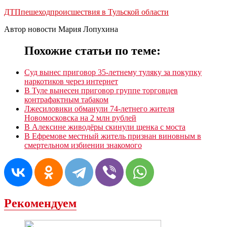
ДТП
пешеход
происшествия в Тульской области
Автор новости Мария Лопухина
Похожие статьи по теме:
Суд вынес приговор 35-летнему туляку за покупку
наркотиков через интернет
В Туле вынесен приговор группе торговцев
контрафактным табаком
Лжесиловики обманули 74-летнего жителя
Новомосковска на 2 млн рублей
В Алексине живодёры скинули щенка с моста
В Ефремове местный житель признан виновным в
смертельном избиении знакомого
Рекомендуем