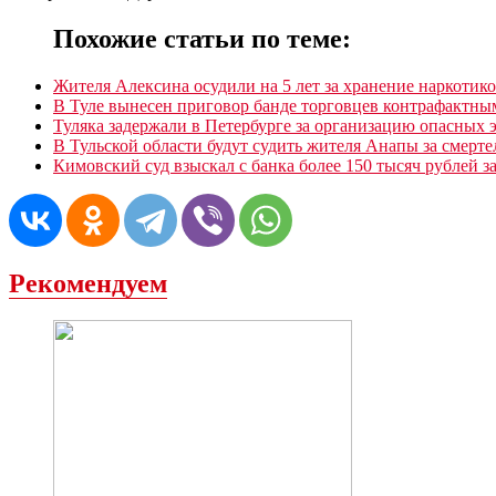
Похожие статьи по теме:
Жителя Алексина осудили на 5 лет за хранение наркотик
В Туле вынесен приговор банде торговцев контрафактны
Туляка задержали в Петербурге за организацию опасных
В Тульской области будут судить жителя Анапы за смерт
Кимовский суд взыскал с банка более 150 тысяч рублей з
Рекомендуем