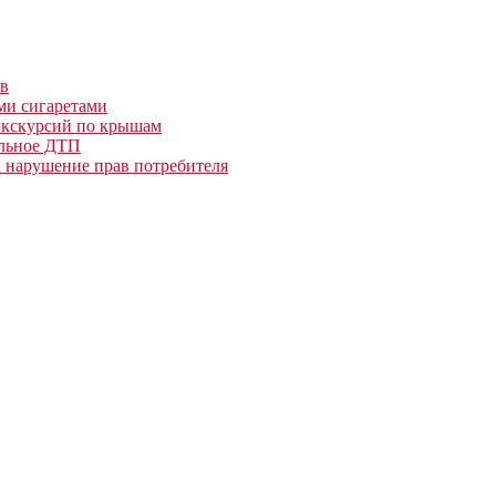
ов
ми сигаретами
 экскурсий по крышам
ельное ДТП
а нарушение прав потребителя