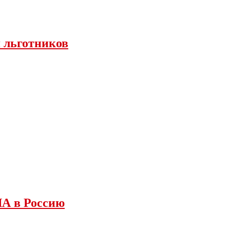
я льготников
ША в Россию