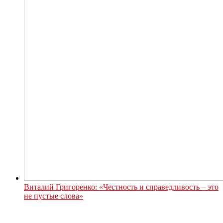
Виталий Григоренко: «Честность и справедливость – это
не пустые слова»