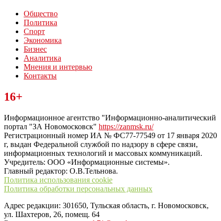
Общество
Политика
Спорт
Экономика
Бизнес
Аналитика
Мнения и интервью
Контакты
Читайте последние новости дня в Тульской области на сайте
16+
“ЗаНовомосковск”
Информационное агентство "Информационно-аналитический
портал "ЗА Новомосковск"
https://zanmsk.ru/
Регистрационный номер ИА № ФС77-77549 от 17 января 2020
г, выдан Федеральной службой по надзору в сфере связи,
информационных технологий и массовых коммуникаций.
Учредитель: ООО «Информационные системы».
Главный редактор: О.В.Тельнова.
Политика использования cookie
Политика обработки персональных данных
Адрес редакции: 301650, Тульская область, г. Новомосковск,
ул. Шахтеров, 26, помещ. 64