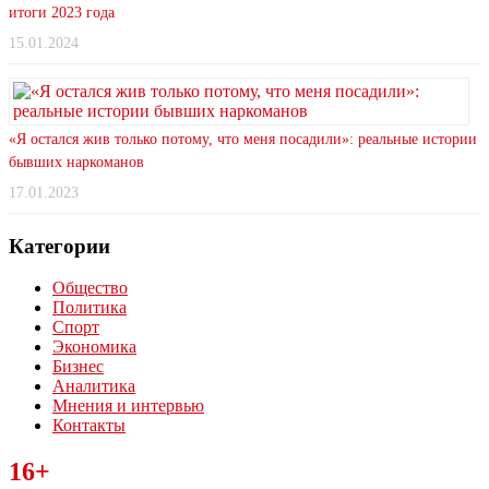
итоги 2023 года
15.01.2024
«Я остался жив только потому, что меня посадили»: реальные истории
бывших наркоманов
17.01.2023
Категории
Общество
Политика
Спорт
Экономика
Бизнес
Аналитика
Мнения и интервью
Контакты
Читайте последние новости дня в Тульской области на сайте
16+
“ЗаНовомосковск”