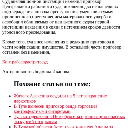
Суд апелляционной инстанции изменил приговор
Центрального районного суда, исключив два не нашедших
подтверждения эпизода преступления, уменьшив сумму
причиненного преступлением материального ущерба и
освободил обвиняемых от назначенного судом первой
инстанции наказания в связи с истечением сроков давности
уголовного преследования.
Кроме того, суд внес изменения в редакцию приговора в
части конфискации имущества. В остальной части приговор
оставлен без изменения.
Контрабаев
растрата
суд
Автор новости Людмила Иванова
Похожие статьи по теме:
Жителя Алексина осудили на 5 лет за хранение
наркотиков
В Туле вынесен приговор банде торговцев
контрафактными сигаретами
Туляка задержали в Петербурге за организацию опасных
экскурсий по крышам
В Тульской области будут судить жителя Анапы за