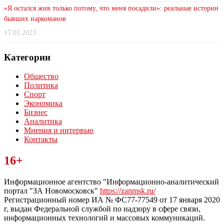
«Я остался жив только потому, что меня посадили»: реальные истории
бывших наркоманов
17.01.2023
Категории
Общество
Политика
Спорт
Экономика
Бизнес
Аналитика
Мнения и интервью
Контакты
Читайте последние новости дня в Тульской области на сайте
16+
“ЗаНовомосковск”
Информационное агентство "Информационно-аналитический
портал "ЗА Новомосковск"
https://zanmsk.ru/
Регистрационный номер ИА № ФС77-77549 от 17 января 2020
г, выдан Федеральной службой по надзору в сфере связи,
информационных технологий и массовых коммуникаций.