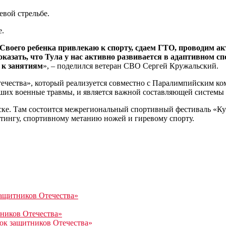
вой стрельбе.
е.
Своего ребенка привлекаю к спорту, сдаем ГТО, проводим ак
казать, что Тула у нас активно развивается в адаптивном сп
 к занятиям
», – поделился ветеран СВО Сергей Кружальский.
чества», который реализуется совместно с Паралимпийским ком
их военные травмы, и является важной составляющей системы 
ске. Там состоится межрегиональный спортивный фестиваль «Ку
фтингу, спортивному метанию ножей и гиревому спорту.
защитников Отечества»
тников Отечества»
ок защитников Отечества»