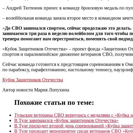
– Андрей Тютюник принес в команду бронзовую медаль по пуле
– волейбольная команда заняла второе место в командном зачет
«
До СВО занимался спортом, сейчас продолжаю это делать. 
занимаемся три раза в неделю волейболом для того чтобы по
тренера помогают нам перестроиться, поменять свой подход
«Кубок Защитников Отечества» – проект фонда «Защитники Оте
спортом и паралимпийское движение ветеранов СВО, получивш
Сейчас команда готовится к предстоящим соревнованиям в Ом
по парабоксу, парафехтованию, настольному теннису, пауэрли
Кубок Защитников Отечества
Автор новости Мария Лопухина
Похожие статьи по теме:
Тульские ветераны СВО вернулись с медалями с «Кубка 
В Туле завершился «Кубок защитников Отечества»
В Туле проходит второй день соревнований «Кубка защи
В Туле проходит мероприятие среди ветеранов СВО «Куб