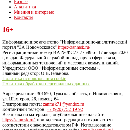
Бизнес
Аналитика
Мнения и интервью
Контакты
Читайте последние новости дня в Тульской области на сайте
16+
“ЗаНовомосковск”
Информационное агентство "Информационно-аналитический
портал "ЗА Новомосковск"
https://zanmsk.ru/
Регистрационный номер ИА № ФС77-77549 от 17 января 2020
г, выдан Федеральной службой по надзору в сфере связи,
информационных технологий и массовых коммуникаций.
Учредитель: ООО «Информационные системы».
Главный редактор: О.В.Тельнова.
Политика использования cookie
Политика обработки персональных данных
Адрес редакции: 301650, Тульская область, г. Новомосковск,
ул. Шахтеров, 26, помещ. 64
Электронная почта:
zanmsk71@yandex.ru
Контактный телефон:
+7 (920) 752-19-92
Все права на материалы, опубликованные на сайте
https://zanmsk.ru/
, принадлежат редакции и охраняются в
соответствии с законодательством РФ. Использование