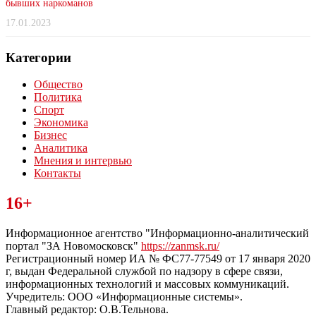
бывших наркоманов
17.01.2023
Категории
Общество
Политика
Спорт
Экономика
Бизнес
Аналитика
Мнения и интервью
Контакты
Читайте последние новости дня в Тульской области на сайте
16+
“ЗаНовомосковск”
Информационное агентство "Информационно-аналитический
портал "ЗА Новомосковск"
https://zanmsk.ru/
Регистрационный номер ИА № ФС77-77549 от 17 января 2020
г, выдан Федеральной службой по надзору в сфере связи,
информационных технологий и массовых коммуникаций.
Учредитель: ООО «Информационные системы».
Главный редактор: О.В.Тельнова.