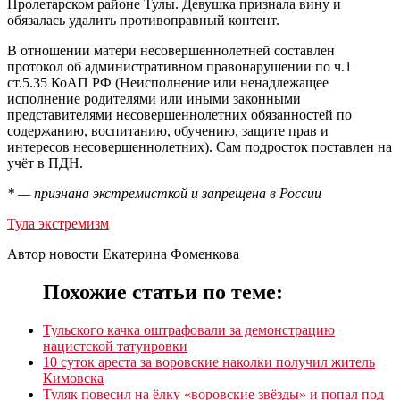
Пролетарском районе Тулы. Девушка признала вину и
обязалась удалить противоправный контент.
В отношении матери несовершеннолетней составлен
протокол об административном правонарушении по ч.1
ст.5.35 КоАП РФ (Неисполнение или ненадлежащее
исполнение родителями или иными законными
представителями несовершеннолетних обязанностей по
содержанию, воспитанию, обучению, защите прав и
интересов несовершеннолетних). Сам подросток поставлен на
учёт в ПДН.
* — признана экстремисткой и запрещена в России
Тула экстремизм
Автор новости Екатерина Фоменкова
Похожие статьи по теме:
Тульского качка оштрафовали за демонстрацию
нацистской татуировки
10 суток ареста за воровские наколки получил житель
Кимовска
Туляк повесил на ёлку «воровские звёзды» и попал под