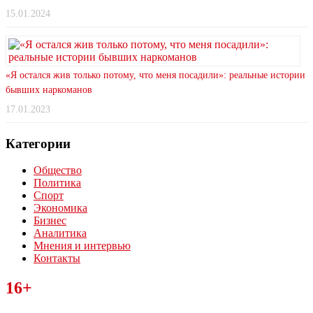
15.01.2024
«Я остался жив только потому, что меня посадили»: реальные истории
бывших наркоманов
17.01.2023
Категории
Общество
Политика
Спорт
Экономика
Бизнес
Аналитика
Мнения и интервью
Контакты
Читайте последние новости дня в Тульской области на сайте
16+
“ЗаНовомосковск”