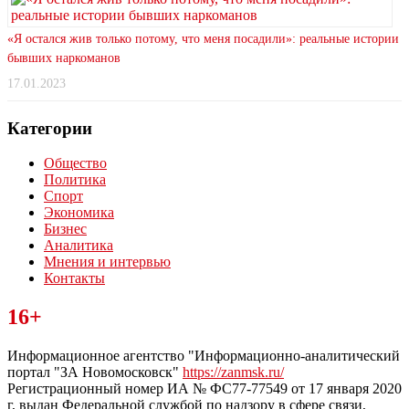
«Я остался жив только потому, что меня посадили»: реальные истории
бывших наркоманов
17.01.2023
Категории
Общество
Политика
Спорт
Экономика
Бизнес
Аналитика
Мнения и интервью
Контакты
Читайте последние новости дня в Тульской области на сайте
16+
“ЗаНовомосковск”
Информационное агентство "Информационно-аналитический
портал "ЗА Новомосковск"
https://zanmsk.ru/
Регистрационный номер ИА № ФС77-77549 от 17 января 2020
г, выдан Федеральной службой по надзору в сфере связи,