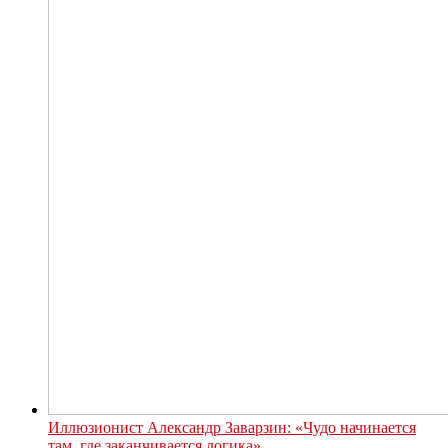
Иллюзионист Александр Заварзин: «Чудо начинается
там, где заканчивается логика»