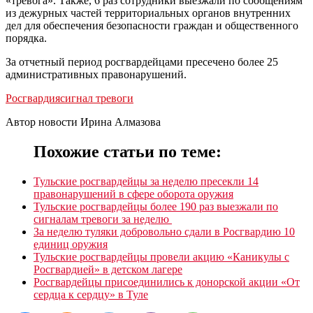
«тревога». Также, 6 раз сотрудники выезжали по сообщениям
из дежурных частей территориальных органов внутренних
дел для обеспечения безопасности граждан и общественного
порядка.
За отчетный период росгвардейцами пресечено более 25
административных правонарушений.
Росгвардия
сигнал тревоги
Автор новости Ирина Алмазова
Похожие статьи по теме:
Тульские росгвардейцы за неделю пресекли 14
правонарушений в сфере оборота оружия
Тульские росгвардейцы более 190 раз выезжали по
сигналам тревоги за неделю
За неделю туляки добровольно сдали в Росгвардию 10
единиц оружия
Тульские росгвардейцы провели акцию «Каникулы с
Росгвардией» в детском лагере
Росгвардейцы присоединились к донорской акции «От
сердца к сердцу» в Туле