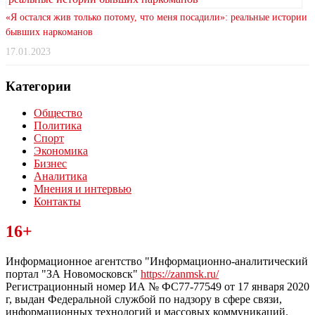
«Я остался жив только потому, что меня посадили»: реальные истории
бывших наркоманов
17.01.2023
Категории
Общество
Политика
Спорт
Экономика
Бизнес
Аналитика
Мнения и интервью
Контакты
Читайте последние новости дня в Тульской области на сайте
16+
“ЗаНовомосковск”
Информационное агентство "Информационно-аналитический
портал "ЗА Новомосковск"
https://zanmsk.ru/
Регистрационный номер ИА № ФС77-77549 от 17 января 2020
г, выдан Федеральной службой по надзору в сфере связи,
информационных технологий и массовых коммуникаций.